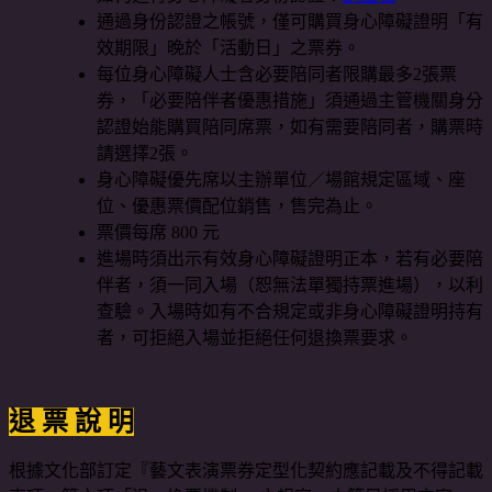
通過身份認證之帳號，僅可購買身心障礙證明「有
效期限」晚於「活動日」之票券。
每位身心障礙人士含必要陪同者限購最多2張票
券，「必要陪伴者優惠措施」須通過主管機關身分
認證始能購買陪同席票，如有需要陪同者，購票時
請選擇2張。
身心障礙優先席以主辦單位／場館規定區域、座
位、優惠票價配位銷售，售完為止。
票價每席 800 元
進場時須出示有效身心障礙證明正本，若有必要陪
伴者，須一同入場（恕無法單獨持票進場），以利
查驗。入場時如有不合規定或非身心障礙證明持有
者，可拒絕入場並拒絕任何退換票要求。
退 票 說 明
根據文化部訂定『藝文表演票券定型化契約應記載及不得記載