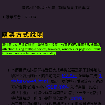
僧眾和10歲以下免票（詳情請見注意事項）
✦ 購票平台：KKTIX
購
票
方
式
說
明
請注意：使用多個裝置、瀏覽器、視窗、分頁將導致購票失敗或異常
Attention: Using multiple devices, browsers, windows, or pages will result
in ticket purchase failure or abnormality.
本節目網站購票僅接受已完成手機號碼及電子郵件地址
驗證之會員購買，購票前請先"
加入會員
"並盡早完成"
手
機號碼及電子郵件地址
"驗證，以便進行購票流程，建議
可於會員"設定"中的"
報名預填資料
"先行存檔「姓名」
和「手機」，可減少購票時間快速進行下一步。(進行手
機號碼驗證，但收不到簡訊怎麼辦？
請點我
)
為了確保您的權益，強烈建議您，在註冊會員或是結帳