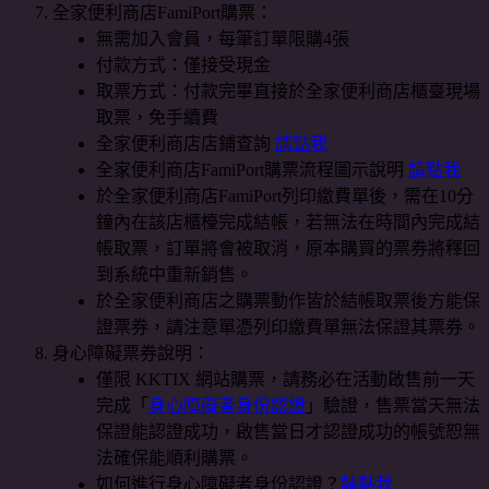
全家便利商店FamiPort購票：
無需加入會員，每筆訂單限購4張
付款方式：僅接受現金
取票方式：付款完畢直接於全家便利商店櫃臺現場
取票，免手續費
全家便利商店店鋪查詢
請點我
全家便利商店FamiPort購票流程圖示說明
請點我
於全家便利商店FamiPort列印繳費單後，需在10分
鐘內在該店櫃檯完成結帳，若無法在時間內完成結
帳取票，訂單將會被取消，原本購買的票券將釋回
到系統中重新銷售。
於全家便利商店之購票動作皆於結帳取票後方能保
證票券，請注意單憑列印繳費單無法保證其票券。
身心障礙票券說明：
僅限 KKTIX 網站購票，請務必在活動啟售前一天
完成「
身心障礙者身份認證
」驗證，售票當天無法
保證能認證成功，啟售當日才認證成功的帳號恕無
法確保能順利購票。
如何進行身心障礙者身份認證？
請點我