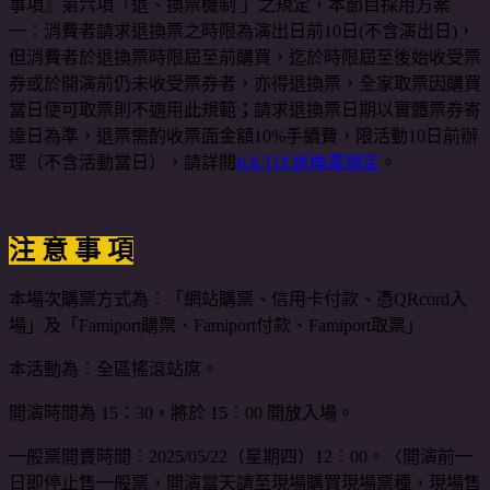
事項』第六項「退、換票機制 」之規定，本節目採用方案
一：消費者請求退換票之時限為演出日前10日(不含演出日)，
但消費者於退換票時限屆至前購買，迄於時限屆至後始收受票
券或於開演前仍未收受票券者，亦得退換票，全家取票因購買
當日便可取票則不適用此規範
；
請求退換票日期以實體票券寄
達日為準，退票需酌收票面金額10%手續費，限活動10日前辦
理（不含活動當日），請詳閱
KKTIX退換票規定
。
注 意 事 項
本場次購票方式為：「網站購票、信用卡付款、憑QRcord入
場」及「Famiport購票、Famiport付款、Famiport取票」
本活動為：全區搖滾站席。
開演時間為 15：30，將於 15：00 開放入場。
一般票開賣時間：2025/05/22（星期四）12：00。〈開演前一
日即停止售一般票，開演當天請至現場購買現場票種，現場售