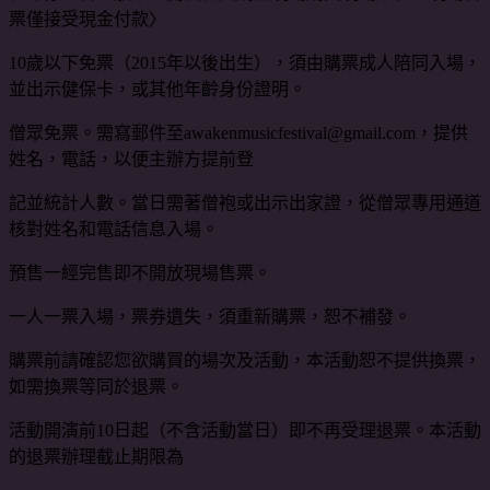
票僅接受現金付款〉
10歲以下免票（2015年以後出生），須由購票成人陪同入場，
並出示健保卡，或其他年齡身份證明。
僧眾免票。需寫郵件至awakenmusicfestival@gmail.com，提供
姓名，電話，以便主辦方提前登
記並統計人數。當日需著僧袍或出示出家證，從僧眾專用通道
核對姓名和電話信息入場。
預售一經完售即不開放現場售票。
一人一票入場，票券遺失，須重新購票，恕不補發。
購票前請確認您欲購買的場次及活動，本活動恕不提供換票，
如需換票等同於退票。
活動開演前10日起（不含活動當日）即不再受理退票。本活動
的退票辦理截止期限為