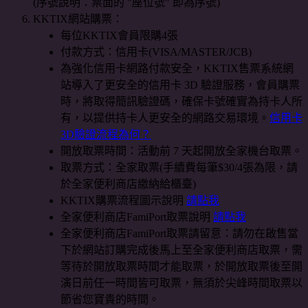
(序號說明：票面的 "座位號" 即為序號)
KKTIX網站購票：
每位KKTIX會員限購4張
付款方式：信用卡(VISA/MASTER/JCB)
為強化信用卡網路付款安全，KKTIX售票系統網
站導入了更安全的信用卡 3D 驗證服務，會員購票
時，將取得簡訊驗證碼，確保卡號確實為持卡人所
有，以提供持卡人更安全的網路交易環境。
信用卡
3D驗證流程為何？
開放取票時間：活動前 7 天起開放全家機台取票。
取票方式：全家取票(手續費每筆$30/4張為限，請
於全家便利商店繳納給櫃臺)
KKTIX購票流程圖示說明
請點我
全家便利商店FamiPort取票說明
請點我
全家便利商店FamiPort取票請留意：請勿在啟售當
下於網站訂購完成後馬上至全家便利商店取票，需
等待於開放取票時間才能取票，於開放取票後至開
演日前任一時間皆可取票，無須於尖峰時間取票以
節省您寶貴的時間。