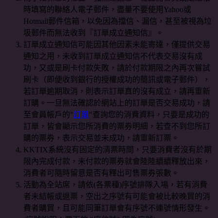
時填寫的聯絡人電子郵件，盡量不要使用Yahoo或
Hotmail郵件信箱，以免因為擋信、漏信，甚至被視為垃
圾郵件而無法收到『訂單成立通知信』。
訂單成立通知信可能因其他因素未能寄達，僅提供交易
通知之用，未收到訂單成立通知信不代表交易沒有成
功，又或是刷卡付款失敗，請於付款期限之內再次嘗試
刷卡（即便收到銀行的授權成功的簡訊或電子郵件），
若訂單逾期取消，則表示訂單真的沒有成立，請再重新
訂購。一旦無法確認於網站上的訂單是否交易成功，請
至會員帳戶的"
訂單
"查詢您的消費資料，只要是成功的
訂單，皆會顯示您所消費的票券明細，若查不到您所訂
購的票券，表示交易並未成功，請重新訂票。
KKTIX系統沒有固定的清票時間，只要消費者沒有於期
限內完成付款，未付款的票券就會陸陸續續釋放出來，
消費者可隨時留意是否有釋出可售票券張數。
活動為全站席，請依(各票種)序號排隊入場，若有消費
者未結帳或退票，空出之序號有可能會被比較晚買的消
費者購買，且可能同筆訂單會有序號不連號情形發生。