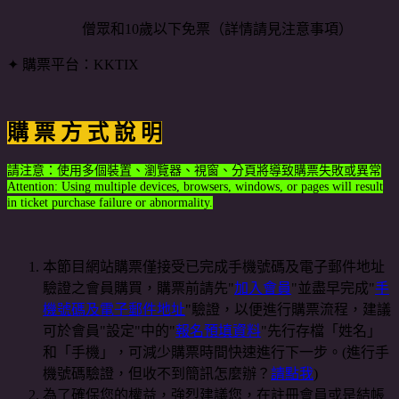
僧眾和10歲以下免票（詳情請見注意事項）
✦ 購票平台：KKTIX
購
票
方
式
說
明
請注意：使用多個裝置、瀏覽器、視窗、分頁將導致購票失敗或異常
Attention: Using multiple devices, browsers, windows, or pages will result
in ticket purchase failure or abnormality.
本節目網站購票僅接受已完成手機號碼及電子郵件地址
驗證之會員購買，購票前請先"
加入會員
"並盡早完成"
手
機號碼及電子郵件地址
"驗證，以便進行購票流程，建議
可於會員"設定"中的"
報名預填資料
"先行存檔「姓名」
和「手機」，可減少購票時間快速進行下一步。(進行手
機號碼驗證，但收不到簡訊怎麼辦？
請點我
)
為了確保您的權益，強烈建議您，在註冊會員或是結帳