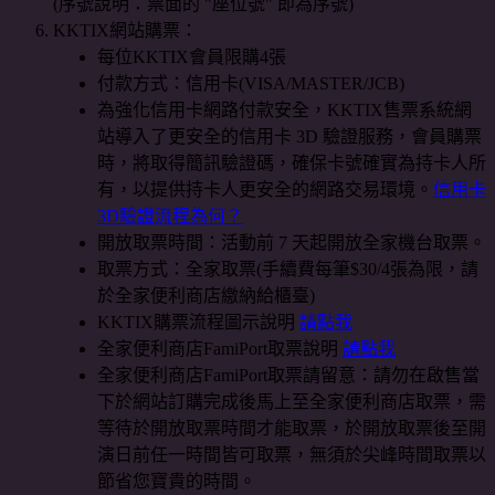
(序號說明：票面的 "座位號" 即為序號)
KKTIX網站購票：
每位KKTIX會員限購4張
付款方式：信用卡(VISA/MASTER/JCB)
為強化信用卡網路付款安全，KKTIX售票系統網
站導入了更安全的信用卡 3D 驗證服務，會員購票
時，將取得簡訊驗證碼，確保卡號確實為持卡人所
有，以提供持卡人更安全的網路交易環境。
信用卡
3D驗證流程為何？
開放取票時間：活動前 7 天起開放全家機台取票。
取票方式：全家取票(手續費每筆$30/4張為限，請
於全家便利商店繳納給櫃臺)
KKTIX購票流程圖示說明
請點我
全家便利商店FamiPort取票說明
請點我
全家便利商店FamiPort取票請留意：請勿在啟售當
下於網站訂購完成後馬上至全家便利商店取票，需
等待於開放取票時間才能取票，於開放取票後至開
演日前任一時間皆可取票，無須於尖峰時間取票以
節省您寶貴的時間。