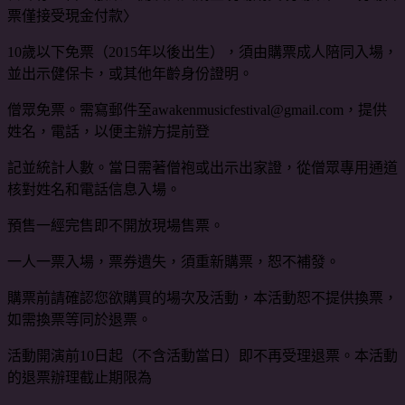
票僅接受現金付款〉
10歲以下免票（2015年以後出生），須由購票成人陪同入場，
並出示健保卡，或其他年齡身份證明。
僧眾免票。需寫郵件至awakenmusicfestival@gmail.com，提供
姓名，電話，以便主辦方提前登
記並統計人數。當日需著僧袍或出示出家證，從僧眾專用通道
核對姓名和電話信息入場。
預售一經完售即不開放現場售票。
一人一票入場，票券遺失，須重新購票，恕不補發。
購票前請確認您欲購買的場次及活動，本活動恕不提供換票，
如需換票等同於退票。
活動開演前10日起（不含活動當日）即不再受理退票。本活動
的退票辦理截止期限為