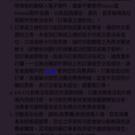
時填寫的聯絡人電子郵件，盡量不要使用Yahoo或
Hotmail郵件信箱，以免因為擋信、漏信，甚至被視為垃
圾郵件而無法收到『訂單成立通知信』。
訂單成立通知信可能因其他因素未能寄達，僅提供交易
通知之用，未收到訂單成立通知信不代表交易沒有成
功，又或是刷卡付款失敗，請於付款期限之內再次嘗試
刷卡（即便收到銀行的授權成功的簡訊或電子郵件），
若訂單逾期取消，則表示訂單真的沒有成立，請再重新
訂購。一旦無法確認於網站上的訂單是否交易成功，請
至會員帳戶的"
訂單
"查詢您的消費資料，只要是成功的
訂單，皆會顯示您所消費的票券明細，若查不到您所訂
購的票券，表示交易並未成功，請重新訂票。
KKTIX系統沒有固定的清票時間，只要消費者沒有於期
限內完成付款，未付款的票券就會陸陸續續釋放出來，
消費者可隨時留意是否有釋出可售票券張數。
活動為全站席，請依(各票種)序號排隊入場，若有消費
者未結帳或退票，空出之序號有可能會被比較晚買的消
費者購買，且可能同筆訂單會有序號不連號情形發生。