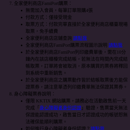
全家便利商店FamiPort購票：
無需加入會員，每筆訂單限購4張
付款方式：僅接受現金
取票方式：付款完畢直接於全家便利商店櫃臺現場
取票，免手續費
全家便利商店店鋪查詢
請點我
全家便利商店FamiPort購票流程圖示說明
請點我
於全家便利商店FamiPort列印繳費單後，需在10分
鐘內在該店櫃檯完成結帳，若無法在時間內完成結
帳取票，訂單將會被取消，原本購買的票券將釋回
到系統中重新銷售。
於全家便利商店之購票動作皆於結帳取票後方能保
證票券，請注意單憑列印繳費單無法保證其票券。
身心障礙票券說明：
僅限 KKTIX 網站購票，請務必在活動啟售前一天
完成「
身心障礙者身份認證
」驗證，售票當天無法
保證能認證成功，啟售當日才認證成功的帳號恕無
法確保能順利購票。
如何進行身心障礙者身份認證？
請點我