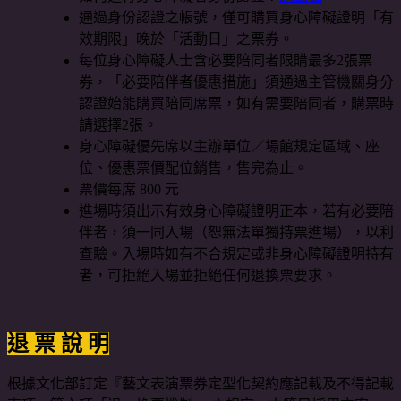
通過身份認證之帳號，僅可購買身心障礙證明「有
效期限」晚於「活動日」之票券。
每位身心障礙人士含必要陪同者限購最多2張票
券，「必要陪伴者優惠措施」須通過主管機關身分
認證始能購買陪同席票，如有需要陪同者，購票時
請選擇2張。
身心障礙優先席以主辦單位／場館規定區域、座
位、優惠票價配位銷售，售完為止。
票價每席 800 元
進場時須出示有效身心障礙證明正本，若有必要陪
伴者，須一同入場（恕無法單獨持票進場），以利
查驗。入場時如有不合規定或非身心障礙證明持有
者，可拒絕入場並拒絕任何退換票要求。
退 票 說 明
根據文化部訂定『藝文表演票券定型化契約應記載及不得記載