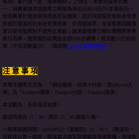
事項』第六項「退、換票機制 」之規定，本節目採用方案
一：消費者請求退換票之時限為演出日前10日(不含演出日)，
但消費者於退換票時限屆至前購買，迄於時限屆至後始收受票
券或於開演前仍未收受票券者，亦得退換票，全家取票因購買
當日便可取票則不適用此規範
；
請求退換票日期以實體票券寄
達日為準，退票需酌收票面金額10%手續費，限活動10日前辦
理（不含活動當日），請詳閱
KKTIX退換票規定
。
注 意 事 項
本場次購票方式為：「網站購票、信用卡付款、憑QRcord入
場」及「Famiport購票、Famiport付款、Famiport取票」
本活動為：全區搖滾站席。
開演時間為 15：30，將於 15：00 開放入場。
一般票開賣時間：2025/05/22（星期四）12：00。〈開演前一
日即停止售一般票，開演當天請至現場購買現場票種，現場售